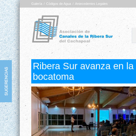
Galería
/
Códigos de Agua
/
Antecedentes Legales
Ribera Sur avanza en la
bocatoma